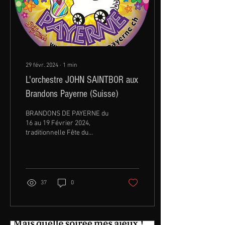
29 févr. 2024
∙
1
min
L'orchestre JOHN SAINTBOR aux
Brandons Payerne (Suisse)
BRANDONS DE PAYERNE du
16 au 19 Février 2024,
traditionnelle Fête du
Carnaval à Payerne (Suisse)
La cité Broyarde fête "Les
Brandons"...
37
0