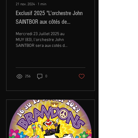
21 nov. 2024
∙
1
min
Exclusif 2025 "L'orchestre John
SAINTBOR aux côtés de
COLLECTIF METISSE"
Mercredi 23 Juillet 2025 au
MUY (83), l'orchestre John
SAINTBOR sera aux cotés du
COLLECTIF METISSE pour
une soirée des plus Festives
!
256
0