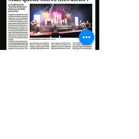
7 août 2023
∙
0
min
Merci MONTECH