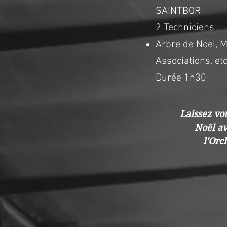
SAINTBOR
2 Techniciens
Arbre d
e Noel, M
Associations, etc.
Du
rée 1h30
Laissez vo
Noël av
l'Or