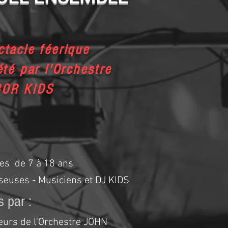
tacle féerique
été par l'Orchestre
BOR KIDS
tes de 7 à 18 ans
seuses -
Musiciens et DJ KIDS
 par :
eurs de l'Orchestre JOHN